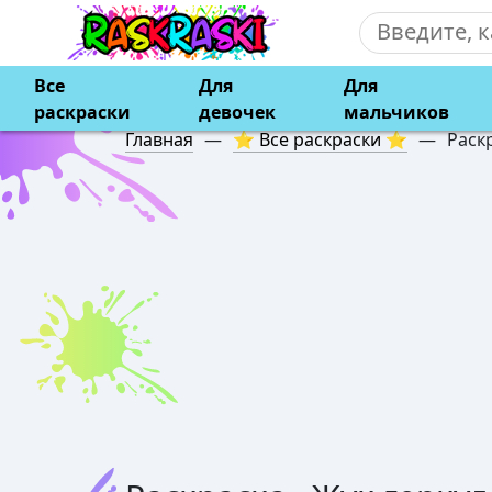
Все
Для
Для
раскраски
девочек
мальчиков
Главная
—
⭐ Все раскраски ⭐
—
Раск