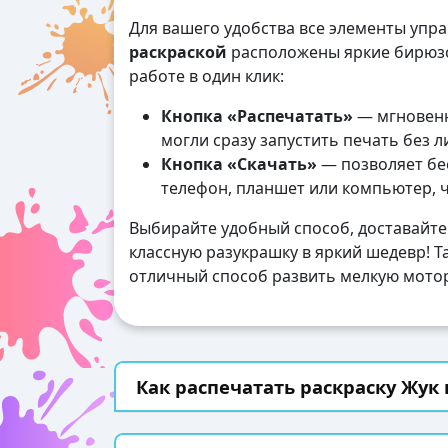
Для вашего удобства все элементы упр
раскраской
расположены яркие бирюзо
работе в один клик:
Кнопка «Распечатать»
— мгновенн
могли сразу запустить печать без 
Кнопка «Скачать»
— позволяет бес
телефон, планшет или компьютер, 
Выбирайте удобный способ, доставайте
классную разукрашку в яркий шедевр! Та
отличный способ развить мелкую мотор
Как распечатать раскраску Жук 