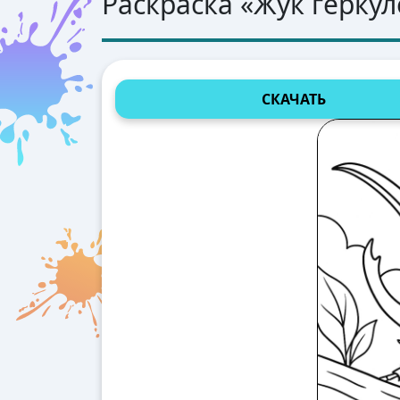
Раскраска «
Жук геркул
СКАЧАТЬ