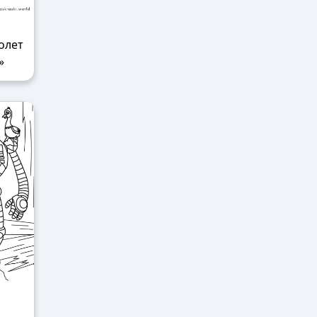
олет
»