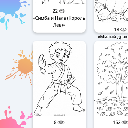
22
«Симба и Нала (Король
Лев)»
18
«Милый драк
8
152