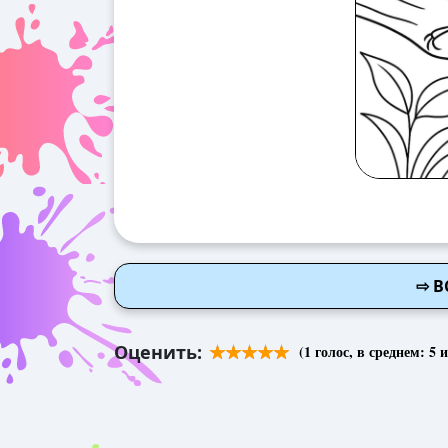
⇨ В
Оценить:
(
1
голос, в среднем:
5
и