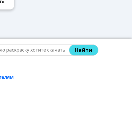
т»
Найти
телям