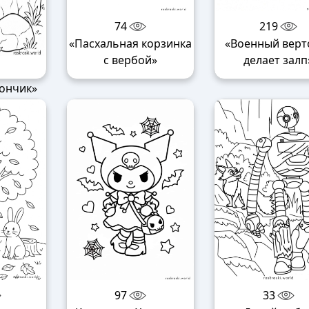
74
219
«Пасхальная корзинка
«Военный верт
с вербой»
делает залп
ончик»
97
33