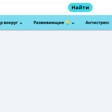
Найти
р вокруг
Развивающие 💡
Антистресс