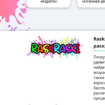
«Карате»
«Осеннее д
Rask
раск
Погру
удиви
найде
возра
также
взрос
беспл
распе
проце