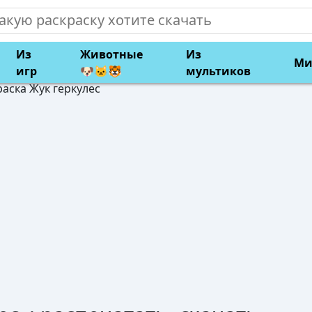
Из
Животные
Из
Ми
игр
🐶🐱🐯
мультиков
раска Жук геркулес