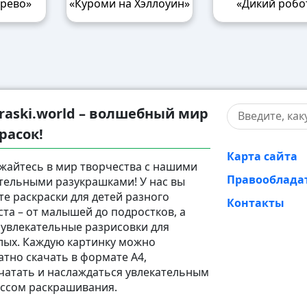
ерево»
«Куроми на Хэллоуин»
«Дикий робо
raski.world – волшебный мир
расок!
Карта сайта
жайтесь в мир творчества с нашими
Правооблада
тельными разукрашками! У нас вы
те раскраски для детей разного
Контакты
ста – от малышей до подростков, а
 увлекательные разрисовки для
лых. Каждую картинку можно
атно скачать в формате A4,
чатать и наслаждаться увлекательным
ссом раскрашивания.