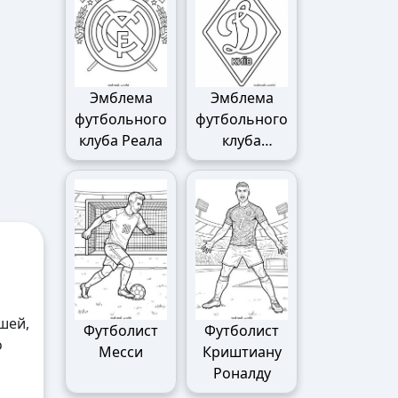
Эмблема
Эмблема
футбольного
футбольного
клуба Реала
клуба
Динамо
шей,
Футболист
Футболист
о
Месси
Криштиану
Роналду