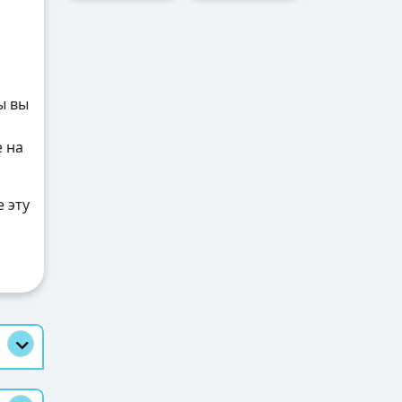
ы вы
е на
 эту