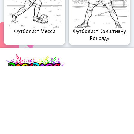
Футболист Месси
Футболист Криштиану
Роналду
Raskraski.world – волшебный мир
раскрасок!
Погружайтесь в мир творчества с нашими
удивительными разукрашками! У нас вы найдете
раскраски для детей разного возраста – от малышей
до подростков, а также увлекательные разрисовки