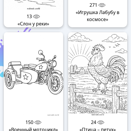
271
«Игрушка Лабубу в
13
космосе»
«Слон у реки»
150
24
«Военный мотоцикл»
«Птица – петух»