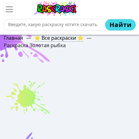
Найти
Главная
—
⭐ Все раскраски ⭐
—
Раскраска Золотая рыбка