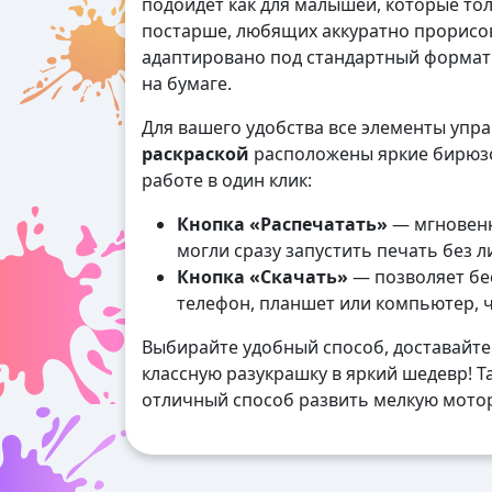
подойдет как для малышей, которые толь
постарше, любящих аккуратно прорисо
адаптировано под стандартный формат А
на бумаге.
Для вашего удобства все элементы упр
раскраской
расположены яркие бирюзо
работе в один клик:
Кнопка «Распечатать»
— мгновенн
могли сразу запустить печать без 
Кнопка «Скачать»
— позволяет бес
телефон, планшет или компьютер, 
Выбирайте удобный способ, доставайте
классную разукрашку в яркий шедевр! Та
отличный способ развить мелкую мотор