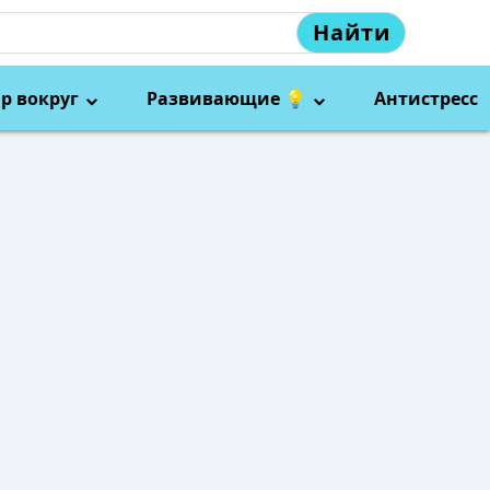
Найти
р вокруг
Развивающие 💡
Антистресс