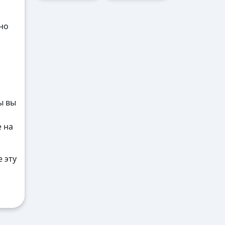
но
ы вы
е на
 эту