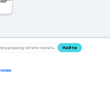
кий
Найти
телям