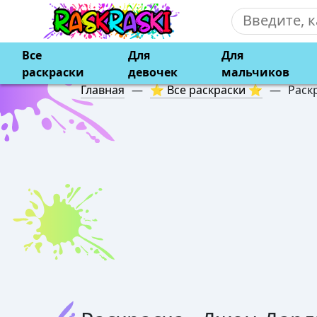
Все
Для
Для
раскраски
девочек
мальчиков
Главная
—
⭐ Все раскраски ⭐
—
Раск