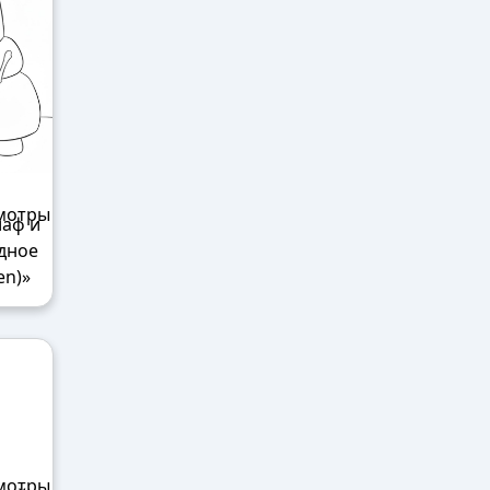
лаф и
дное
en)»