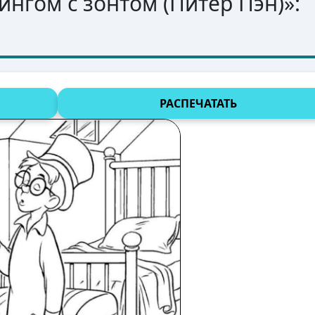
нгом с зонтом (Питер Пэн)
»:
РАСПЕЧАТАТЬ