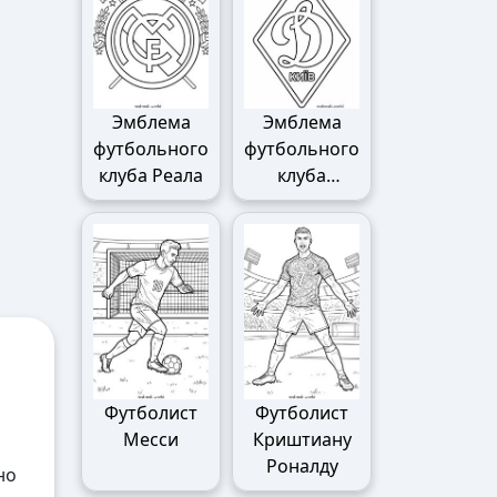
Эмблема
Эмблема
футбольного
футбольного
клуба Реала
клуба
Динамо
Футболист
Футболист
Месси
Криштиану
Роналду
но