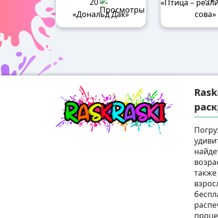
20
«Птица – реал
«Дональд Дак»
сова»
Rask
раск
Погру
удиви
найде
возра
также
взрос
беспл
распе
проце