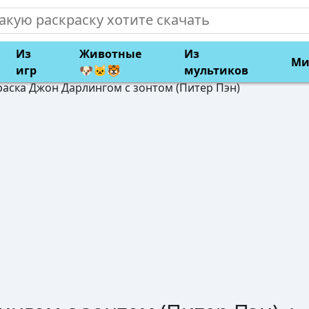
Из
Животные
Из
Ми
игр
🐶🐱🐯
мультиков
раска Джон Дарлингом с зонтом (Питер Пэн)