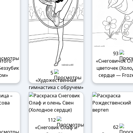
93
ятого
«Снеговичок О
Беззубик
цветочек (Холо
5
ком»
сердце — Froz
«Художественная
гимнастика с обручем»
112
62
«Снеговик Олаф и