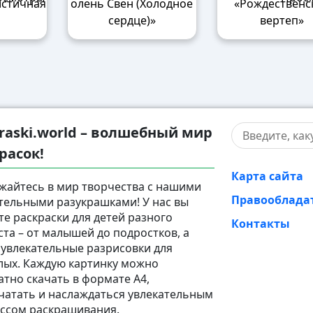
истичная
олень Свен (Холодное
«Рождественс
сердце)»
вертеп»
raski.world – волшебный мир
расок!
Карта сайта
жайтесь в мир творчества с нашими
Правооблада
тельными разукрашками! У нас вы
те раскраски для детей разного
Контакты
ста – от малышей до подростков, а
 увлекательные разрисовки для
лых. Каждую картинку можно
атно скачать в формате A4,
чатать и наслаждаться увлекательным
ссом раскрашивания.