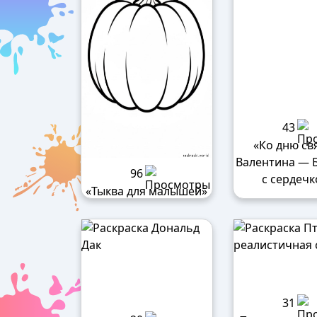
43
«Ко дню св
Валентина — 
96
с сердеч
«Тыква для малышей»
31