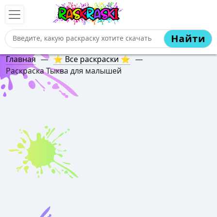
Найти
Главная
—
⭐ Все раскраски ⭐
—
Раскраска Тыква для малышей