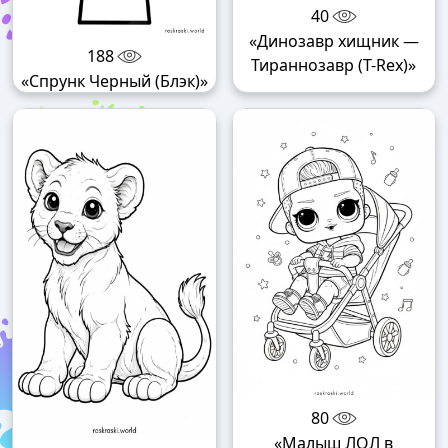
40
«Динозавр хищник —
188
Тираннозавр (T-Rex)»
«Спрунк Черный (Блэк)»
80
«Малыш ЛОЛ в