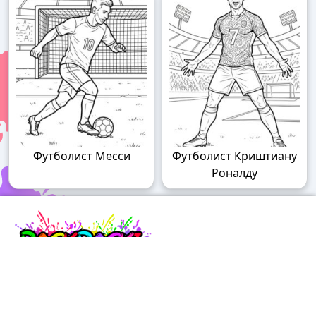
Футболист Месси
Футболист Криштиану
Роналду
Raskraski.world – волшебный мир
раскрасок!