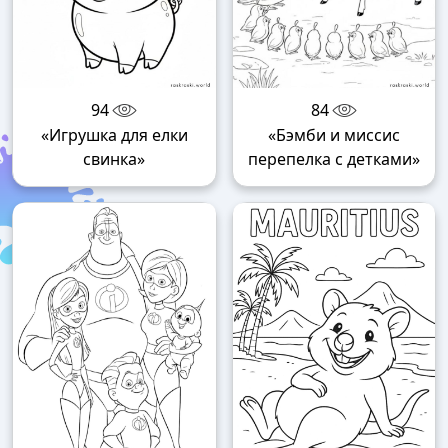
94
84
«Игрушка для елки
«Бэмби и миссис
свинка»
перепелка с детками»