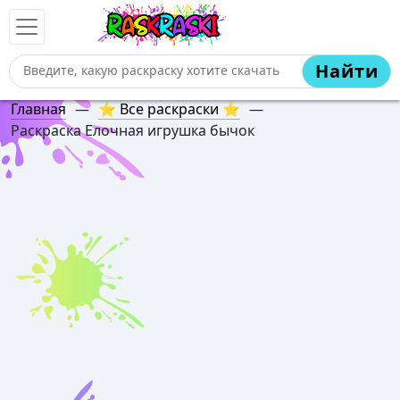
Найти
Главная
—
⭐ Все раскраски ⭐
—
Раскраска Елочная игрушка бычок