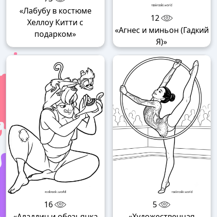
«Лабубу в костюме
12
Хеллоу Китти с
«Агнес и миньон (Гадкий
подарком»
Я)»
16
5
«Аладдин и обезьянка
«Художественная