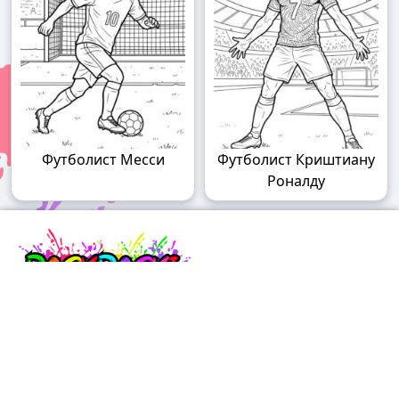
Футболист Месси
Футболист Криштиану
Роналду
Raskraski.world – волшебный мир
раскрасок!
Погружайтесь в мир творчества с нашими