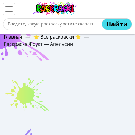
Найти
Главная
—
⭐ Все раскраски ⭐
—
Раскраска Фрукт — Апельсин