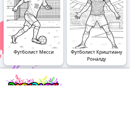
Футболист Месси
Футболист Криштиану
Роналду
Raskraski.world – волшебный мир
раскрасок!
Погружайтесь в мир творчества с нашими