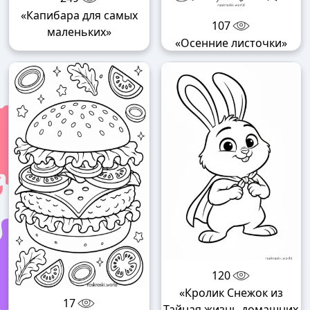
«Капибара для самых
107
маленьких»
«Осенние листочки»
120
«Кролик Снежок из
17
Тайная жизнь домашних