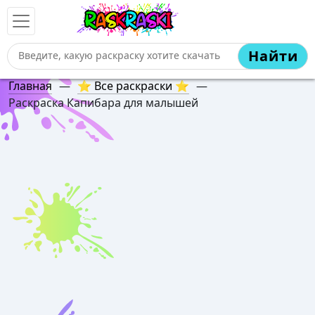
Найти
Главная
—
⭐ Все раскраски ⭐
—
Раскраска Капибара для малышей