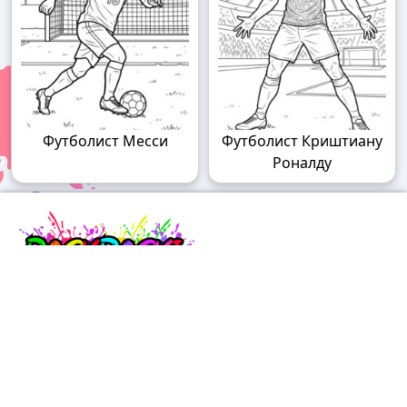
Футболист Месси
Футболист Криштиану
Роналду
Raskraski.world – волшебный мир
раскрасок!
Погружайтесь в мир творчества с нашими
удивительными разукрашками! У нас вы найдете