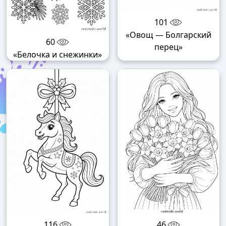
101
«Овощ — Болгарский
60
перец»
«Белочка и снежинки»
116
46