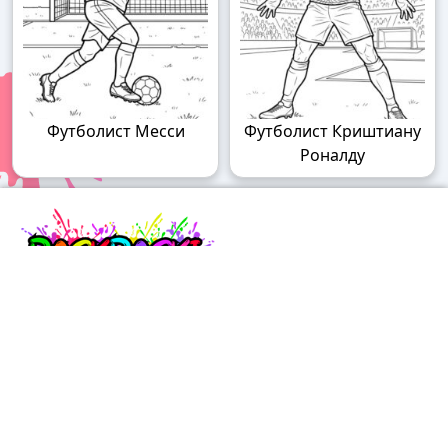
Футболист Месси
Футболист Криштиану
Роналду
Raskraski.world – волшебный мир
раскрасок!
Погружайтесь в мир творчества с нашими
удивительными разукрашками! У нас вы найдете
раскраски для детей разного возраста – от малышей