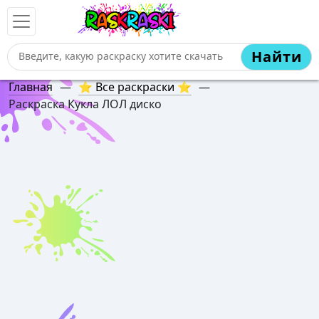
Найти
Главная
—
⭐ Все раскраски ⭐
—
Раскраска Кукла ЛОЛ диско