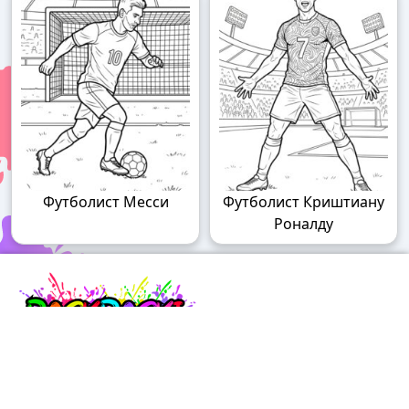
Футболист Месси
Футболист Криштиану
Роналду
Raskraski.world – волшебный мир
раскрасок!