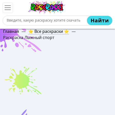
Найти
Главная
—
⭐ Все раскраски ⭐
—
Раскраска Лыжный спорт