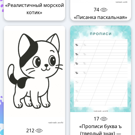
«Реалистичный морской
74
котик»
«Писанка пасхальная»
17
«Прописи буква ъ
212
(твердый знак) —