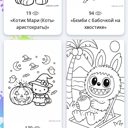
19
94
«Котик Мари (Коты-
«Бємби с бабочкой на
аристократы)»
хвостике»
139