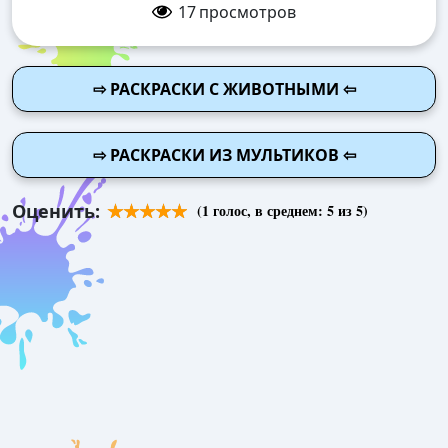
17
просмотров
⇨ РАСКРАСКИ С ЖИВОТНЫМИ ⇦
⇨ РАСКРАСКИ ИЗ МУЛЬТИКОВ ⇦
Оценить:
(
1
голос, в среднем:
5
из 5)