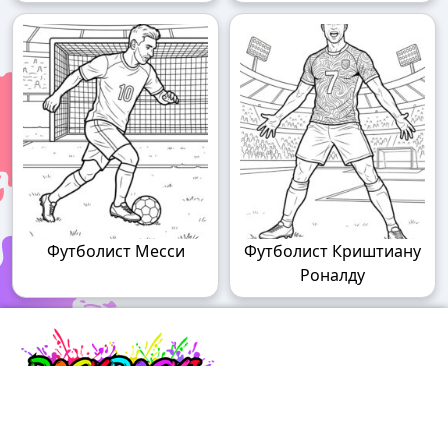
Футболист Месси
Футболист Криштиану
Роналду
Raskraski.world – волшебный мир