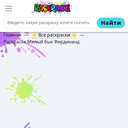
Найти
Главная
—
⭐ Все раскраски ⭐
—
Раскраска Милый бык Фердинанд