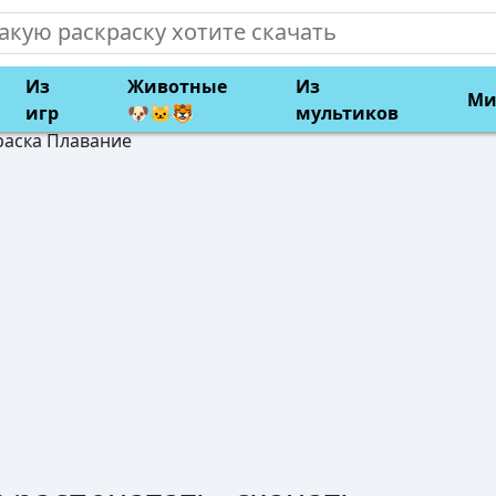
Из
Животные
Из
Ми
игр
🐶🐱🐯
мультиков
раска Плавание