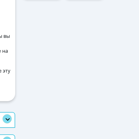
ы вы
е на
 эту