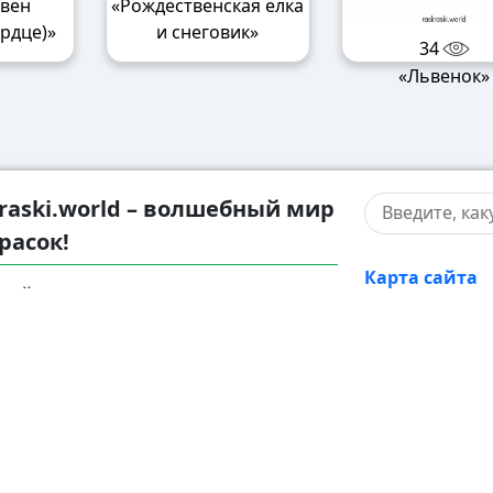
Свен
«Рождественская елка
рдце)»
и снеговик»
34
«Львенок»
raski.world – волшебный мир
расок!
Карта сайта
жайтесь в мир творчества с нашими
Правооблада
тельными разукрашками! У нас вы
те раскраски для детей разного
Контакты
ста – от малышей до подростков, а
 увлекательные разрисовки для
лых. Каждую картинку можно
атно скачать в формате A4,
чатать и наслаждаться увлекательным
ссом раскрашивания.