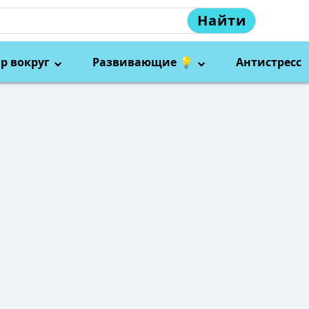
Найти
р вокруг
Развивающие 💡
Антистресс