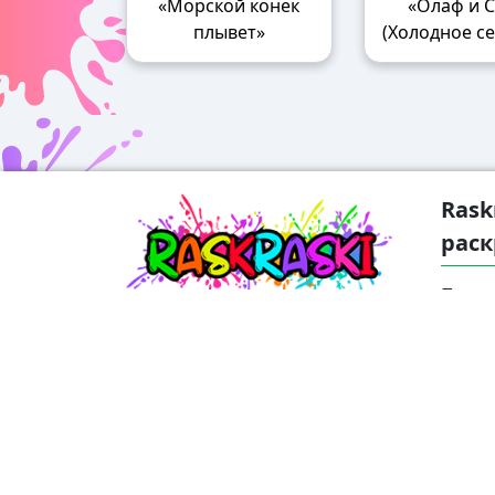
«Морской конек
«Олаф и 
плывет»
(Холодное се
Rask
раск
Погру
удиви
найде
возра
также
взрос
беспл
распе
проце