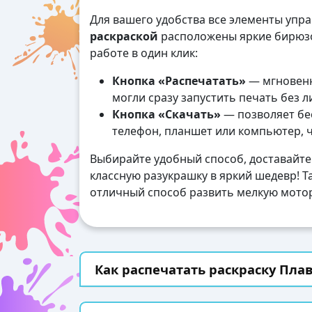
Для вашего удобства все элементы упр
раскраской
расположены яркие бирюзо
работе в один клик:
Кнопка «Распечатать»
— мгновенн
могли сразу запустить печать без 
Кнопка «Скачать»
— позволяет бес
телефон, планшет или компьютер, 
Выбирайте удобный способ, доставайте
классную разукрашку в яркий шедевр! Та
отличный способ развить мелкую мотор
Как распечатать раскраску Плав