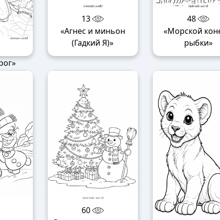
13
48
«Агнес и миньон
«Морской коне
(Гадкий Я)»
рыбки»
рог»
60