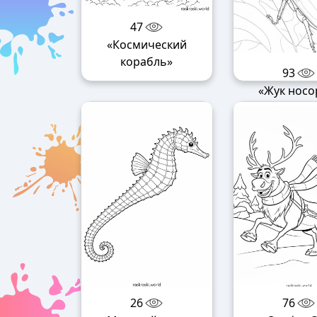
47
«Космический
корабль»
93
«Жук носо
26
76