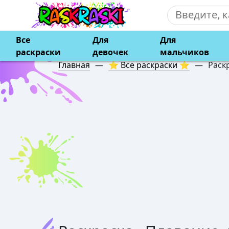
Все
Для
Для
раскраски
девочек
мальчиков
Главная
—
⭐ Все раскраски ⭐
—
Раск