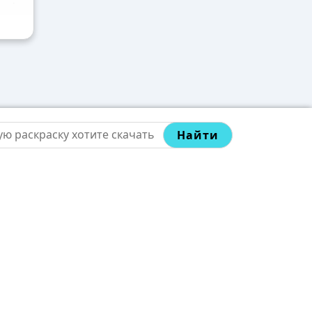
Найти
телям