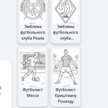
Эмблема
Эмблема
футбольного
футбольного
клуба Реала
клуба
Динамо
,
Футболист
Футболист
о
Месси
Криштиану
Роналду