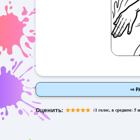
⇨ Р
Оценить:
(
1
голос, в среднем:
5
и