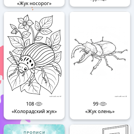
«Жук носорог»
108
99
«Колорадский жук»
«Жук олень»