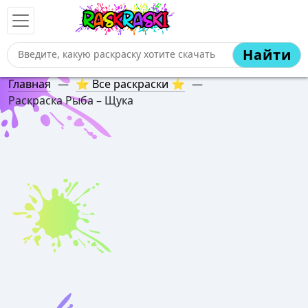
Найти
Главная
—
⭐ Все раскраски ⭐
—
Раскраска Рыба – Щука