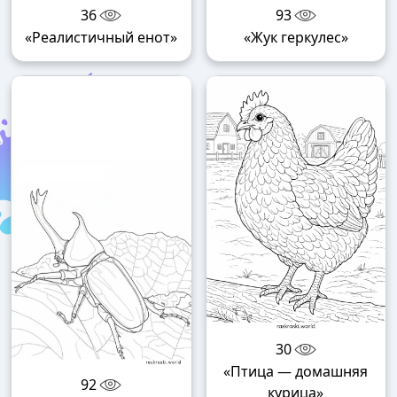
36
93
«Реалистичный енот»
«Жук геркулес»
30
«Птица — домашняя
92
курица»