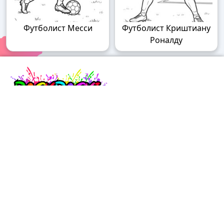
Футболист Месси
Футболист Криштиану
Роналду
Raskraski.world – волшебный мир
раскрасок!
Погружайтесь в мир творчества с нашими
удивительными разукрашками! У нас вы найдете
раскраски для детей разного возраста – от малышей
до подростков, а также увлекательные разрисовки
для взрослых. Каждую картинку можно бесплатно
скачать в формате A4, распечатать и наслаждаться