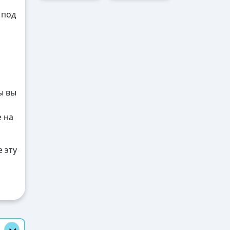
 под
ы вы
е на
 эту