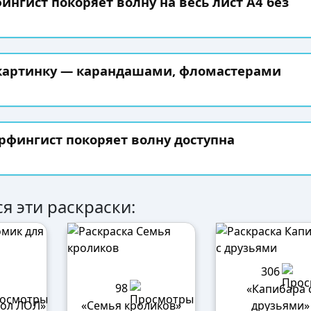
ингист покоряет волну на весь лист А4 без
 картинку — карандашами, фломастерами
рфингист покоряет волну доступна
я эти раскраски:
306
98
«Капибара 
кол ЛОЛ»
«Семья кроликов»
друзьями»