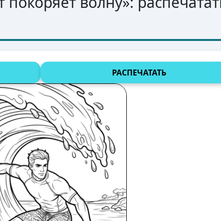
т покоряет волну
»: распечатат
РАСПЕЧАТАТЬ