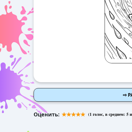
⇨ Р
Оценить:
(
1
голос, в среднем:
5
и