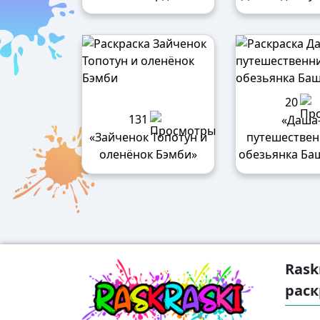
20
131
«Даша
«Зайченок Топотун и
путешествен
оленёнок Бэмби»
обезьянка Ба
Rask
раск