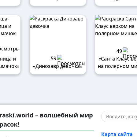
49
-
59
ница и
«Санта Клаус в
шмачок»
«Динозавр девочка»
на полярном м
raski.world – волшебный мир
расок!
Карта сайта