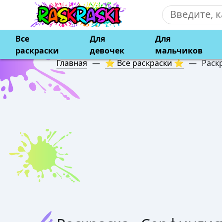
Все
Для
Для
раскраски
девочек
мальчиков
Главная
—
⭐ Все раскраски ⭐
—
Раск