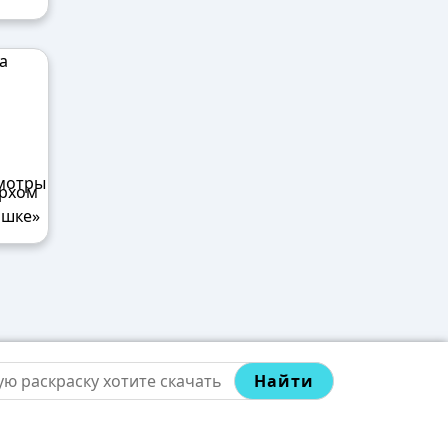
ерхом
ишке»
Найти