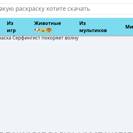
Из
Животные
Из
Ми
игр
🐶🐱🐯
мультиков
раска Серфингист покоряет волну