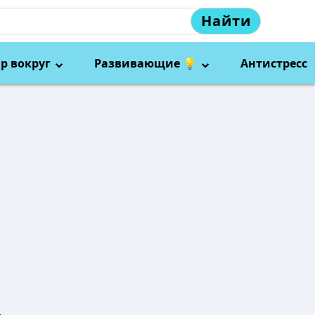
Найти
р вокруг
Развивающие 💡
Антистресс