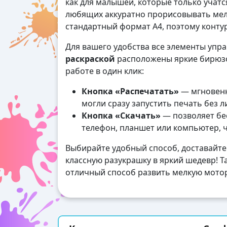
как для малышей, которые только учатся
любящих аккуратно прорисовывать мел
стандартный формат А4, поэтому контур
Для вашего удобства все элементы упр
раскраской
расположены яркие бирюзо
работе в один клик:
Кнопка «Распечатать»
— мгновенн
могли сразу запустить печать без 
Кнопка «Скачать»
— позволяет бес
телефон, планшет или компьютер, 
Выбирайте удобный способ, доставайте
классную разукрашку в яркий шедевр! Та
отличный способ развить мелкую мотор