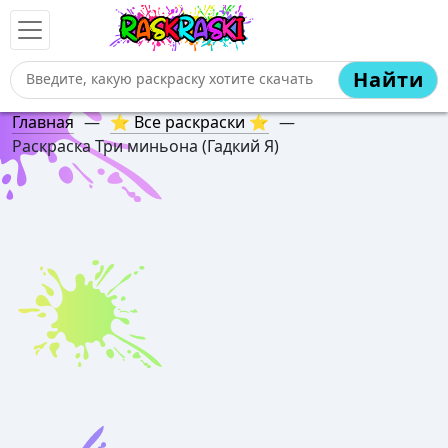
Найти
Главная
—
⭐ Все раскраски ⭐
—
Раскраска Три миньона (Гадкий Я)