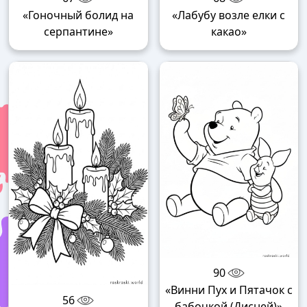
«Гоночный болид на
«Лабубу возле елки с
серпантине»
какао»
90
«Винни Пух и Пятачок с
56
бабочкой (Дисней)»