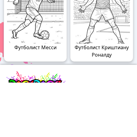
Футболист Месси
Футболист Криштиану
Роналду
Raskraski.world – волшебный мир
раскрасок!
Погружайтесь в мир творчества с нашими
удивительными разукрашками! У нас вы найдете